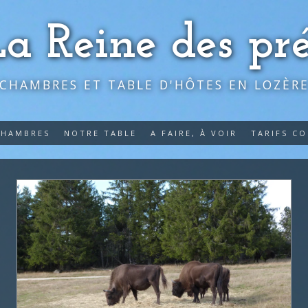
La Reine des pré
CHAMBRES ET TABLE D'HÔTES EN LOZÈR
CHAMBRES
NOTRE TABLE
A FAIRE, À VOIR
TARIFS C