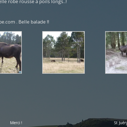
lle robe rousse à poils longs..!
.com . Belle balade !!
Merci !
St Juér