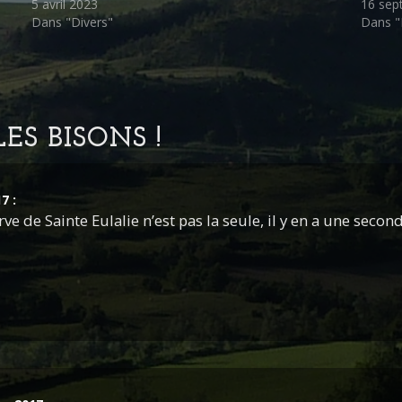
5 avril 2023
16 sep
Dans "Divers"
Dans "
ES BISONS !
17
:
ve de Sainte Eulalie n’est pas la seule, il y en a une seco