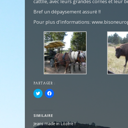
cattlle, avec leurs grandes cornes et leur be
Bref un dépaysement assuré !!
Pour plus d’informations: www.bisoneurope
PARTAGER :
Cliquez
Cliquez
pour
pour
partager
partager
sur
sur
Twitter(ouvre
Facebook(ouvre
dans
dans
une
une
SIMILAIRE
nouvelle
nouvelle
fenêtre)
fenêtre)
Jeans made in Lozère !