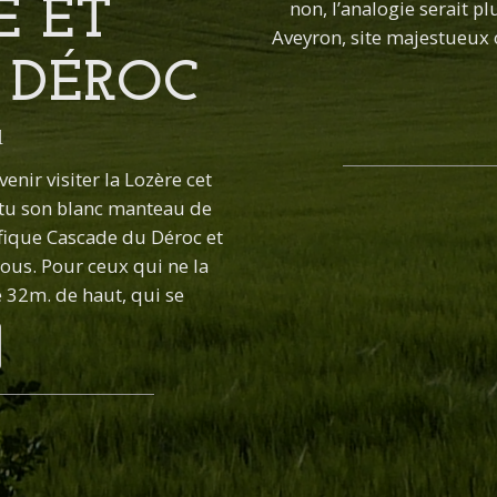
E ET
non, l’analogie serait pl
Aveyron, site majestueux
 DÉROC
1
enir visiter la Lozère cet
êtu son blanc manteau de
fique Cascade du Déroc et
nous. Pour ceux qui ne la
e 32m. de haut, qui se