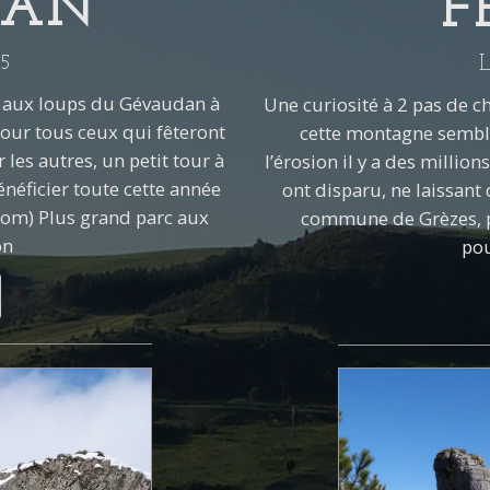
DAN
F
5
rc aux loups du Gévaudan à
Une curiosité à 2 pas de c
pour tous ceux qui fêteront
cette montagne semble
 les autres, un petit tour à
l’érosion il y a des millio
néficier toute cette année
ont disparu, ne laissant
om) Plus grand parc aux
commune de Grèzes, pl
on
pou