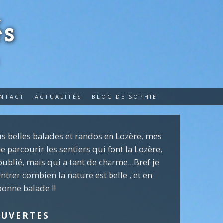
s
E
ONTACT
ACTUALITÉS
BLOG DE SOPHIE
lus belles balades et randos en Lozère, mes
 parcourir les sentiers qui font la Lozère,
oublié, mais qui a tant de charme...Bref je
ntrer combien la nature est belle , et en
 bonne balade !!
OUVERTES