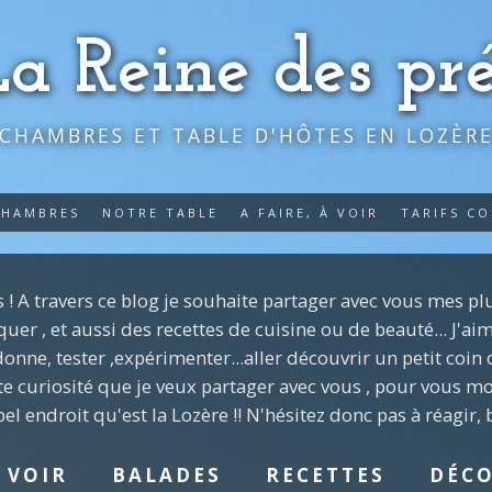
La Reine des pré
CHAMBRES ET TABLE D'HÔTES EN LOZÈR
CHAMBRES
NOTRE TABLE
A FAIRE, À VOIR
TARIFS C
 ! A travers ce blog je souhaite partager avec vous mes p
 , et aussi des recettes de cuisine ou de beauté... J'aime
onne, tester ,expérimenter...aller découvrir un petit coin 
tte curiosité que je veux partager avec vous , pour vous mo
bel endroit qu'est la Lozère !! N'hésitez donc pas à réagir,
 VOIR
BALADES
RECETTES
DÉC