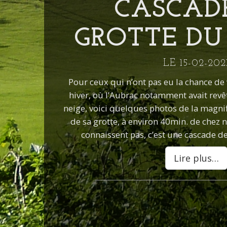
CASCAD
GROTTE DU
LE 15-02-202
Pour ceux qui n’ont pas eu la chance de v
hiver, où l’Aubrac notamment avait rev
neige, voici quelques photos de la magni
de sa grotte, à environ 40min. de chez 
connaissent pas, c’est une cascade d
Lire plus…