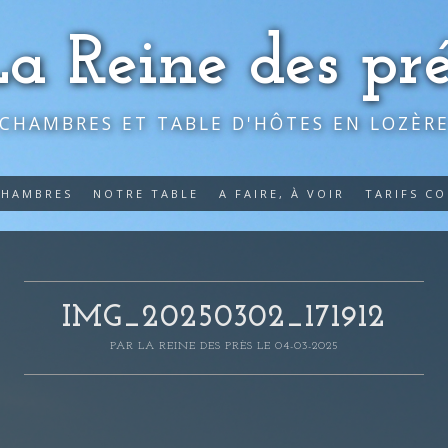
La Reine des pré
CHAMBRES ET TABLE D'HÔTES EN LOZÈR
CHAMBRES
NOTRE TABLE
A FAIRE, À VOIR
TARIFS C
IMG_20250302_171912
PAR
LA REINE DES PRÈS
LE 04-03-2025