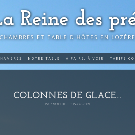
La Reine des pré
CHAMBRES ET TABLE D'HÔTES EN LOZÈR
CHAMBRES
NOTRE TABLE
A FAIRE, À VOIR
TARIFS C
COLONNES DE GLACE…
PAR
SOPHIE
LE 15-02-2021